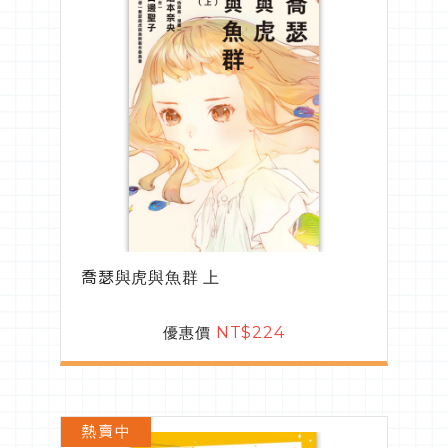
喬瑟與虎與魚群 上
優惠價
NT$224
熱賣中