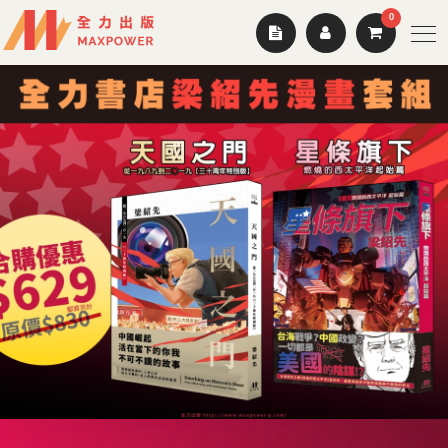
0
優
惠
套
組