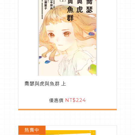
喬瑟與虎與魚群 上
優惠價
NT$224
熱賣中