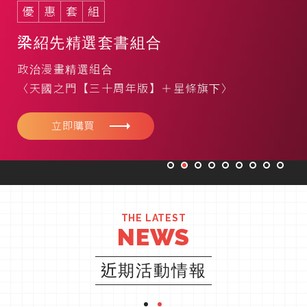
限
量
發
售
梁紹先精選套書組合
英文版《COLORFUL DREAMS》限
政治漫畫精選組合
量發售中
〈天國之門【三十周年版】＋星條旗下〉
全力書店限量發售
物語CD月曆、明信片套組送完為止
立即購買
立即購買
THE LATEST
NEWS
近期活動情報