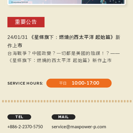
重要公告
上
24/01/31 《星條旗下：燃燒的西太平洋 起始篇》新
23
作上市
店
九
台海戰爭？中國政變？一切都是美國的陰謀！？——
2
《星條旗下：燃燒的西太平洋 起始篇》新作上市
D
物
10:00-17:00
SERVICE HOURS
平日
TEL
MAIL
service@maxpower-p.com
+886-2-2370-5750