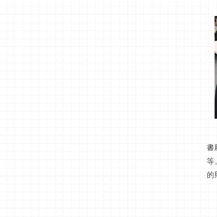
書
等
的