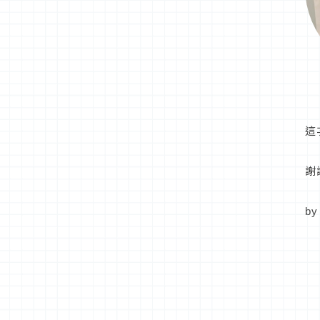
這
謝
b