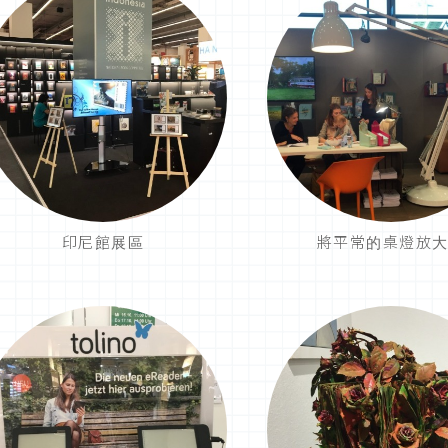
印尼館展區
將平常的桌燈放