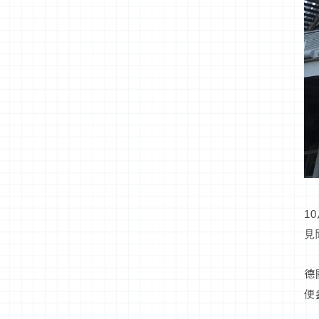
1
見
德
便