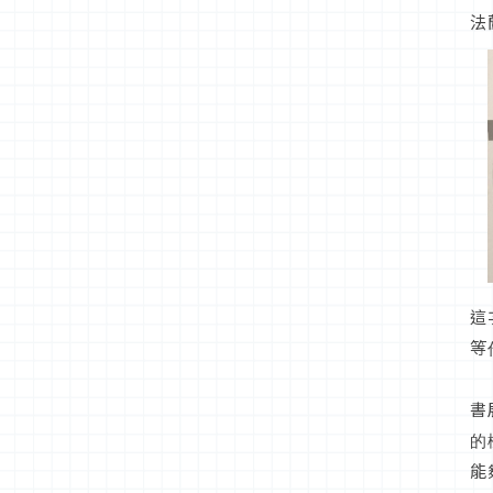
法
這
等
書
的
能