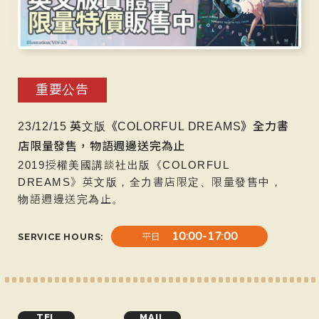
重要公告
新
23/12/15 英文版《COLORFUL DREAMS》全力書
1
店限量發售，物語週邊送完為止
市
—
2019授權美國講談社出版《COLORFUL
連
DREAMS》英文版，全力書店限定、限量發售中，
到
物語週邊送完為止。
10:00-17:00
SERVICE HOURS
平日
TEL
MAIL