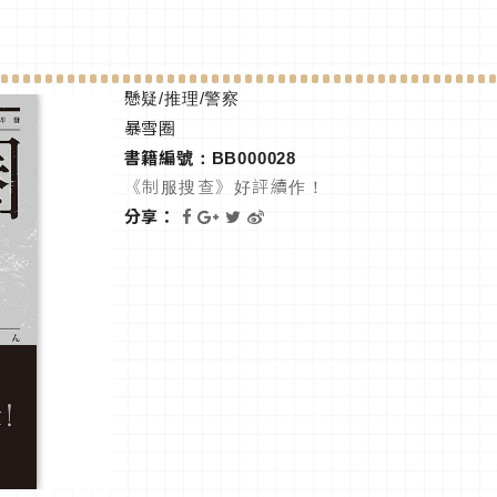
懸疑/推理/警察
暴雪圈
書籍編號：BB000028
《制服搜查》好評續作！
分享：