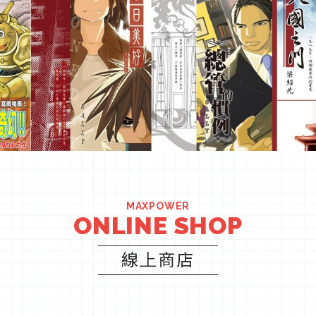
MAXPOWER
ONLINE SHOP
線上商店